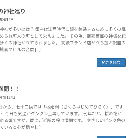
の神社巡り
8年4月2日
神社が多いのは？ 銀座は江戸時代に銀を鋳造するために多くの職
められ町人の町として栄えました。 その為、商売繁盛の神様を祀
多くの神社が立てられました。 高級ブランド店が立ち並ぶ銀座の
地裏やビルの合間 […]
続きを読む
満開！！
8年3月27日
6日から、七十二候では「桜始開（さくらはじめてひらく）」です
・ 今日も気温がグングン上昇しています。 例年だと、桜の花が
める頃ですが、既にご近所の桜は満開です。 やさしいピンク色の
ていると心が穏や […]