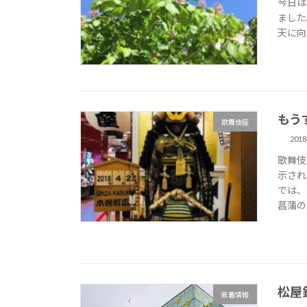
今日は
ました
天に向
もう
歌舞伎座
201
歌舞伎
示され
では、
菖蒲の
松屋
新着情報