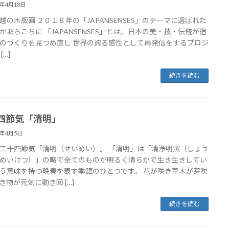
8年4月18日
越の木版画 ２０１８年の「JAPANSENSES」のテーマに選ばれた
があちこちに 「JAPANSENSES」とは、日本の美・技・伝統が宿
のづくりを見つめ直し 世界の誇る感性として再発信をするプロジ
[…]
続きを読む
四節気「清明」
8年4月5日
二十四節気「清明（せいめい）」 「清明」は「清浄明潔（しょう
めいけつ）」の略で全てのものが明るく清らかで生き生きしてい
う意味を持つ晩春を表す季語のひとつです。 花が咲き草木が芽吹
き物が元気に動き回 […]
続きを読む