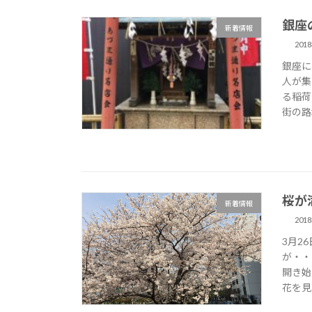
銀座
新着情報
201
銀座に
人が集
る稲荷
街の路
桜が
新着情報
201
3月2
が・・
開き始
花を見