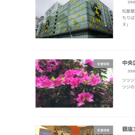
201
松屋銀
ちりば
ヌ」
中央
新着情報
201
ツツジ
ツジの
銀座
新着情報