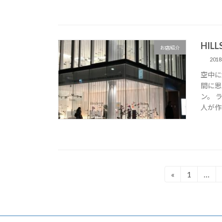
HIL
お店紹介
201
空中に
間に思
ン。 
人が作
投
«
1
…
固
定
稿
ペ
の
ー