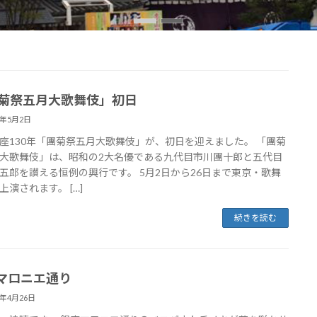
團菊祭五月大歌舞伎」初日
8年5月2日
座130年「團菊祭五月大歌舞伎」が、初日を迎えました。 「團菊
大歌舞伎」は、昭和の2大名優である九代目市川團十郎と五代目
五郎を讃える恒例の興行です。 5月2日から26日まで東京・歌舞
上演されます。 […]
続きを読む
マロニエ通り
8年4月26日