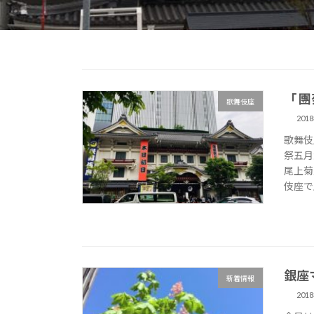
「 
歌舞伎座
201
歌舞伎
祭五月
尾上菊
伎座で
銀座
新着情報
201