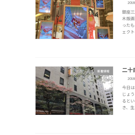
201
銀座三
木版画
ったも
ェクト 
二十
新着情報
201
今日は
じょう
るとい
き、生