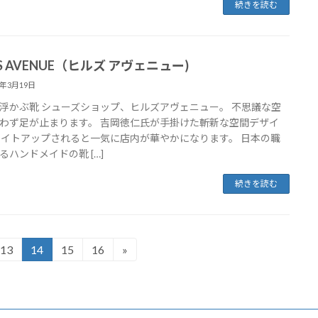
続きを読む
LS AVENUE（ヒルズ アヴェニュー)
8年3月19日
浮かぶ靴 シューズショップ、ヒルズアヴェニュー。 不思議な空
わず足が止まります。 吉岡徳仁氏が手掛けた斬新な空間デザイ
ライトアップされると一気に店内が華やかになります。 日本の職
るハンドメイドの靴 […]
続きを読む
13
14
15
16
»
固
固
固
固
定
定
定
定
ペ
ペ
ペ
ペ
ー
ー
ー
ー