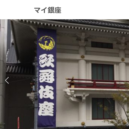
コ
ナ
マイ銀座
ン
ビ
テ
ゲ
ン
ー
ツ
シ
へ
ョ
ス
ン
キ
に
ッ
移
プ
動