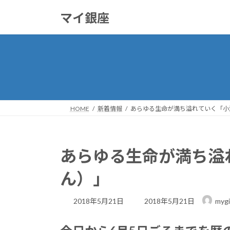
コ
ナ
マイ銀座
ン
ビ
テ
ゲ
ン
ー
ツ
シ
へ
ョ
ス
ン
キ
に
ッ
移
HOME
新着情報
あらゆる生命が満ち溢れていく「小
プ
動
あらゆる生命が満ち溢
ん）」
最
2018年5月21日
2018年5月21日
mygi
終
更
新