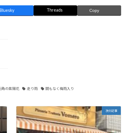
Threads
Bluesky
Copy
街角の紫陽花
走り雨
間もなく梅雨入り
次の記事