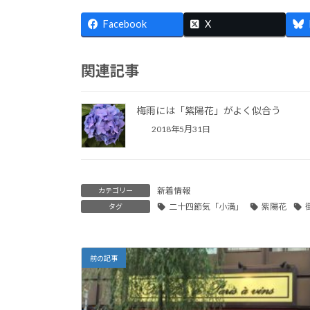
Facebook
X
関連記事
梅雨には「紫陽花」がよく似合う
2018年5月31日
新着情報
カテゴリー
二十四節気「小満」
紫陽花
タグ
前の記事