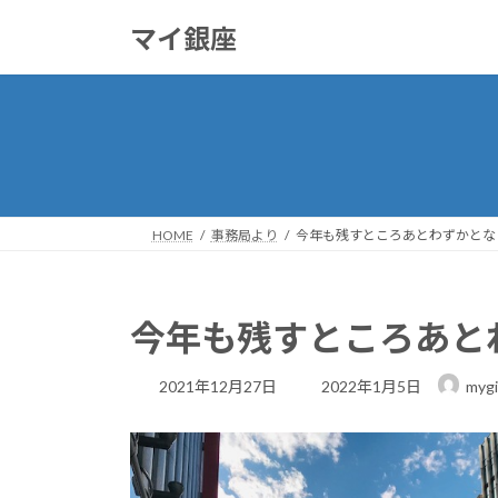
コ
ナ
マイ銀座
ン
ビ
テ
ゲ
ン
ー
ツ
シ
へ
ョ
ス
ン
キ
に
ッ
移
HOME
事務局より
今年も残すところあとわずかとな
プ
動
今年も残すところあと
最
2021年12月27日
2022年1月5日
mygi
終
更
新
日
時