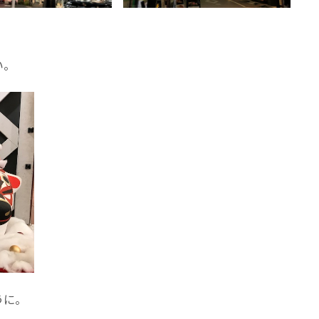
い。
うに。