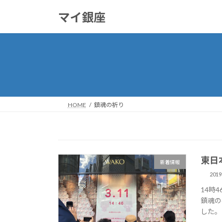
コ
ナ
マイ銀座
ン
ビ
テ
ゲ
ン
ー
ツ
シ
へ
ョ
ス
ン
キ
に
ッ
移
HOME
鎮魂の祈り
プ
動
東日
新着情報
201
14時
鎮魂の
した。