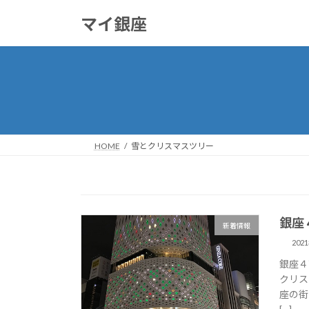
コ
ナ
マイ銀座
ン
ビ
テ
ゲ
ン
ー
ツ
シ
へ
ョ
ス
ン
キ
に
ッ
移
HOME
雪とクリスマスツリー
プ
動
銀座
新着情報
202
銀座４
クリス
座の街