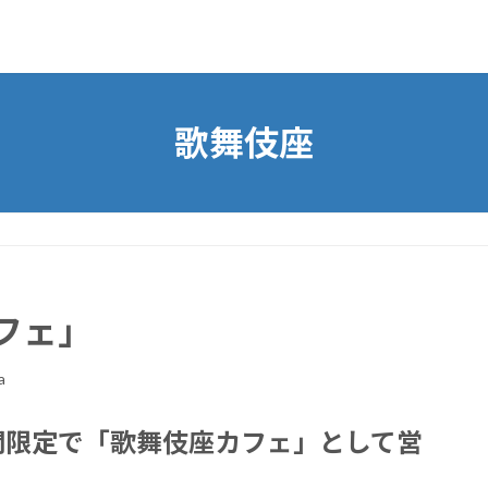
歌舞伎座
フェ」
a
間限定で「歌舞伎座カフェ」として営