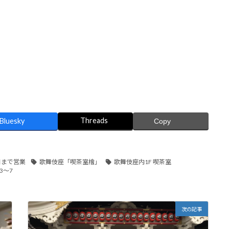
。
Threads
Bluesky
Copy
日まで営業
歌舞伎座「喫茶室檜」
歌舞伎座内1F 喫茶室
3～7
次の記事