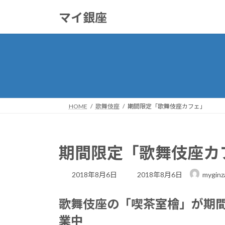
コ
ナ
マイ銀座
ン
ビ
テ
ゲ
ン
ー
ツ
シ
へ
ョ
ス
ン
キ
に
ッ
移
HOME
歌舞伎座
期間限定「歌舞伎座カフェ」
プ
動
期間限定「歌舞伎座カ
最
2018年8月6日
2018年8月6日
myginz
終
更
歌舞伎座の「喫茶室檜」が期
新
日
業中
時