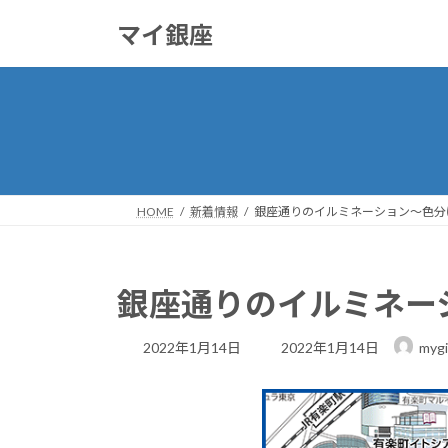
コ
ナ
マイ銀座
ン
ビ
テ
ゲ
ン
ー
ツ
シ
へ
ョ
ス
ン
キ
に
ッ
移
HOME
新着情報
銀座通りのイルミネーション～色分
プ
動
銀座通りのイルミネー
最
2022年1月14日
2022年1月14日
mygi
終
更
新
日
時