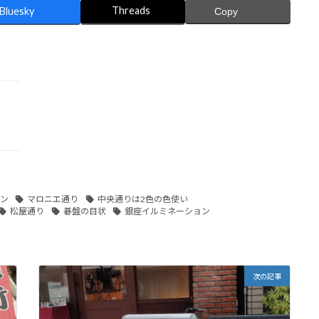
Threads
Bluesky
Copy
ン
マロニエ通り
中央通りは2色の色使い
松屋通り
碁盤の目状
銀座イルミネーション
次の記事