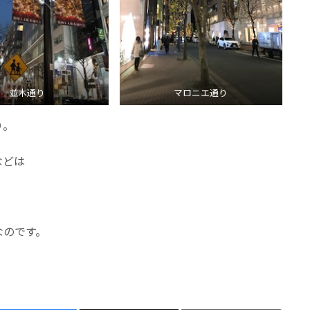
並木通り
マロニエ通り
り。
などは
なのです。