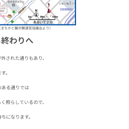
区まちかど展示館運営協議会より）
も終わりへ
が外された通りもあり、
ます。
のある通りでは
るく照らしているので、
持ちになります。