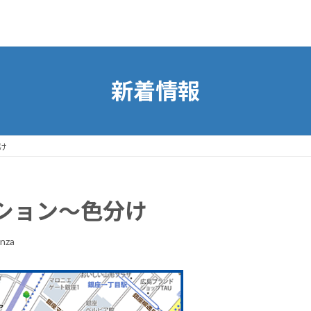
新着情報
け
ション～色分け
nza