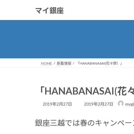
コ
ナ
マイ銀座
ン
ビ
テ
ゲ
ン
ー
ツ
シ
へ
ョ
ス
ン
キ
に
ッ
移
HOME
新着情報
「HANABANASAI(花々祭）」
プ
動
「HANABANASAI(
最
2019年2月27日
2019年2月27日
mygi
終
更
新
銀座三越では春のキャンペー
日
時