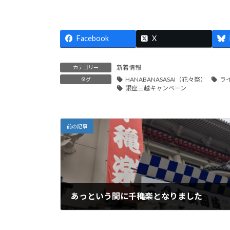
Facebook
X
新着情報
カテゴリー
HANABANASASAI（花々祭）
ラ
タグ
銀座三越キャンペーン
前の記事
あっという間に千穐楽となりました
2019年2月26日