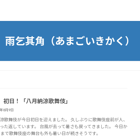
雨乞其角（あまごいきかく）
、初日！「八月納涼歌舞伎」
8年8月9日
涼歌舞伎が今日初日を迎えました。 久しぶりに歌舞伎座前が人、
った返しています。 台風が去って暑さも戻ってきました。 今日か
日まで歌舞伎座の舞台も外も暑い日が続きそうです。