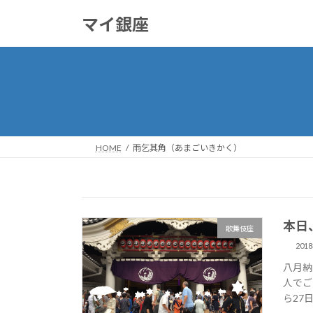
コ
ナ
マイ銀座
ン
ビ
テ
ゲ
ン
ー
ツ
シ
へ
ョ
ス
ン
キ
に
ッ
移
HOME
雨乞其角（あまごいきかく）
プ
動
本日
歌舞伎座
201
八月納
人でご
ら27