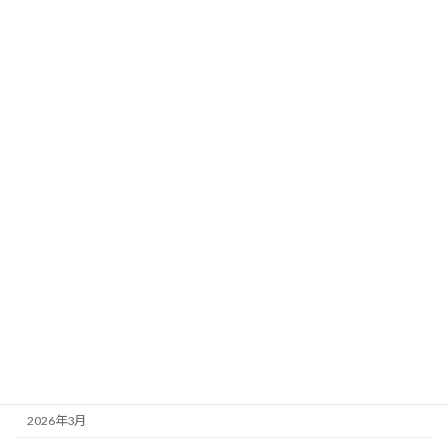
央通りに
2024年10月15日
カテゴリー
お店紹介
事務局より
新着情報
歌舞伎座
アーカイブ
2026年7月
2026年4月
2026年3月